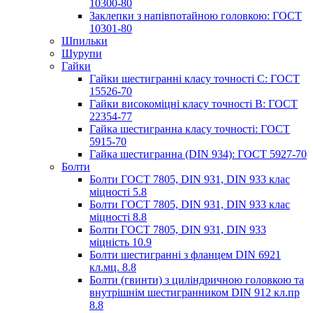
10300-80
Заклепки з напівпотайною головкою: ГОСТ
10301-80
Шпильки
Шурупи
Гайки
Гайки шестигранні класу точності С: ГОСТ
15526-70
Гайки високоміцні класу точності В: ГОСТ
22354-77
Гайка шестигранна класу точності: ГОСТ
5915-70
Гайка шестигранна (DIN 934): ГОСТ 5927-70
Болти
Болти ГОСТ 7805, DIN 931, DIN 933 клас
міцності 5.8
Болти ГОСТ 7805, DIN 931, DIN 933 клас
міцності 8.8
Болти ГОСТ 7805, DIN 931, DIN 933
міцність 10.9
Болти шестигранні з фланцем DIN 6921
кл.мц. 8.8
Болти (гвинти) з циліндричною головкою та
внутрішнім шестигранником DIN 912 кл.пр
8.8