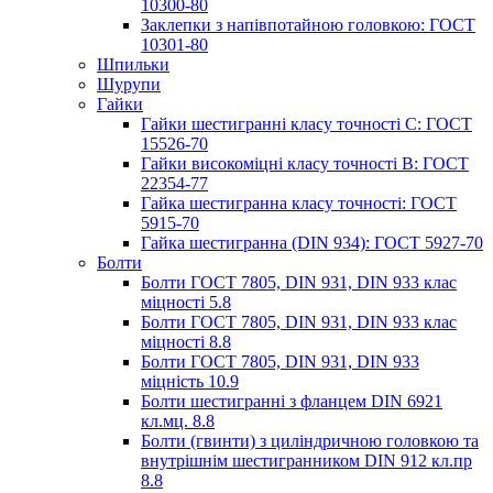
10300-80
Заклепки з напівпотайною головкою: ГОСТ
10301-80
Шпильки
Шурупи
Гайки
Гайки шестигранні класу точності С: ГОСТ
15526-70
Гайки високоміцні класу точності В: ГОСТ
22354-77
Гайка шестигранна класу точності: ГОСТ
5915-70
Гайка шестигранна (DIN 934): ГОСТ 5927-70
Болти
Болти ГОСТ 7805, DIN 931, DIN 933 клас
міцності 5.8
Болти ГОСТ 7805, DIN 931, DIN 933 клас
міцності 8.8
Болти ГОСТ 7805, DIN 931, DIN 933
міцність 10.9
Болти шестигранні з фланцем DIN 6921
кл.мц. 8.8
Болти (гвинти) з циліндричною головкою та
внутрішнім шестигранником DIN 912 кл.пр
8.8