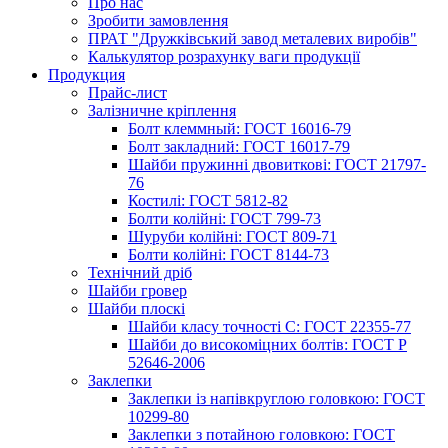
Про нас
Зробити замовлення
ПРАТ "Дружківський завод металевих виробів"
Калькулятор розрахунку ваги продукції
Продукция
Прайс-лист
Залізничне кріплення
Болт клеммный: ГОСТ 16016-79
Болт закладний: ГОСТ 16017-79
Шайби пружинні двовиткові: ГОСТ 21797-
76
Костилі: ГОСТ 5812-82
Болти колійні: ГОСТ 799-73
Шуруби колійні: ГОСТ 809-71
Болти колійні: ГОСТ 8144-73
Технічний дріб
Шайби гровер
Шайби плоскі
Шайби класу точності С: ГОСТ 22355-77
Шайби до високоміцних болтів: ГОСТ Р
52646-2006
Заклепки
Заклепки із напівкруглою головкою: ГОСТ
10299-80
Заклепки з потайною головкою: ГОСТ