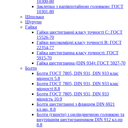
10300-80
Заклепки з напівпотайною головкою: ГОСТ
10301-80
Шпильки
Шурупи
Гайки
Гайки шестигранні класу точності С: ГОСТ
15526-70
Гайки високоміцні класу точності В: ГОСТ
22354-77
Гайка шестигранна класу точності: ГОСТ
5915-70
Гайка шестигранна (DIN 934): ГОСТ 5927-70
Болти
Болти ГОСТ 7805, DIN 931, DIN 933 клас
міцності 5.8
Болти ГОСТ 7805, DIN 931, DIN 933 клас
міцності 8.8
Болти ГОСТ 7805, DIN 931, DIN 933
міцність 10.9
Болти шестигранні з фланцем DIN 6921
кл.мц. 8.8
Болти (гвинти) з циліндричною головкою та
внутрішнім шестигранником DIN 912 кл.пр
8.8