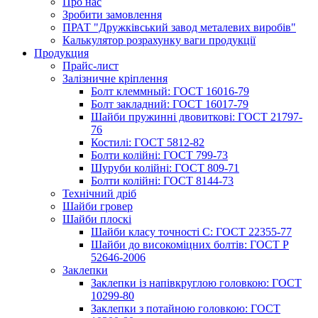
Про нас
Зробити замовлення
ПРАТ "Дружківський завод металевих виробів"
Калькулятор розрахунку ваги продукції
Продукция
Прайс-лист
Залізничне кріплення
Болт клеммный: ГОСТ 16016-79
Болт закладний: ГОСТ 16017-79
Шайби пружинні двовиткові: ГОСТ 21797-
76
Костилі: ГОСТ 5812-82
Болти колійні: ГОСТ 799-73
Шуруби колійні: ГОСТ 809-71
Болти колійні: ГОСТ 8144-73
Технічний дріб
Шайби гровер
Шайби плоскі
Шайби класу точності С: ГОСТ 22355-77
Шайби до високоміцних болтів: ГОСТ Р
52646-2006
Заклепки
Заклепки із напівкруглою головкою: ГОСТ
10299-80
Заклепки з потайною головкою: ГОСТ