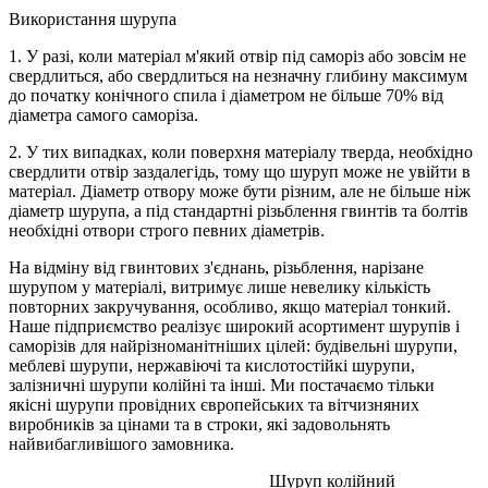
Використання шурупа
1. У разі, коли матеріал м'який отвір під саморіз або зовсім не
свердлиться, або свердлиться на незначну глибину максимум
до початку конічного спила і діаметром не більше 70% від
діаметра самого саморіза.
2. У тих випадках, коли поверхня матеріалу тверда, необхідно
свердлити отвір заздалегідь, тому що шуруп може не увійти в
матеріал. Діаметр отвору може бути різним, але не більше ніж
діаметр шурупа, а під стандартні різьблення гвинтів та болтів
необхідні отвори строго певних діаметрів.
На відміну від гвинтових з'єднань, різьблення, нарізане
шурупом у матеріалі, витримує лише невелику кількість
повторних закручування, особливо, якщо матеріал тонкий.
Наше підприємство реалізує широкий асортимент шурупів і
саморізів для найрізноманітніших цілей: будівельні шурупи,
меблеві шурупи, нержавіючі та кислотостійкі шурупи,
залізничні шурупи колійні та інші. Ми постачаємо тільки
якісні шурупи провідних європейських та вітчизняних
виробників за цінами та в строки, які задовольнять
найвибагливішого замовника.
Шуруп колійний