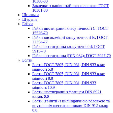
10300-80
Заклепки з напівпотайною головкою: ГОСТ
10301-80
Шпильки
Шурупи
Гайки
Гайки шестигранні класу точності С: ГОСТ
15526-70
Гайки високоміцні класу точності В: ГОСТ
22354-77
Гайка шестигранна класу точності: ГОСТ
5915-70
Гайка шестигранна (DIN 934): ГОСТ 5927-70
Болти
Болти ГОСТ 7805, DIN 931, DIN 933 клас
міцності 5.8
Болти ГОСТ 7805, DIN 931, DIN 933 клас
міцності 8.8
Болти ГОСТ 7805, DIN 931, DIN 933
міцність 10.9
Болти шестигранні з фланцем DIN 6921
кл.мц. 8.8
Болти (гвинти) з циліндричною головкою та
внутрішнім шестигранником DIN 912 кл.пр
8.8