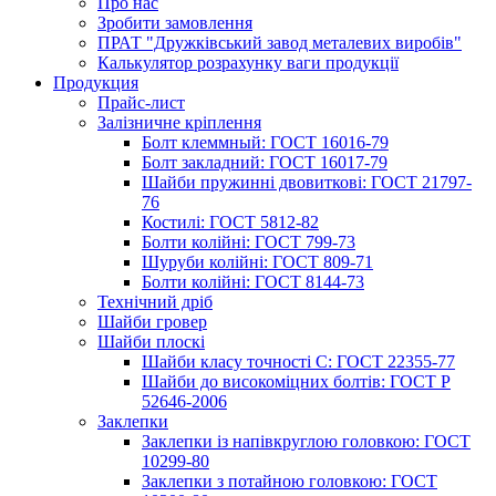
Про нас
Зробити замовлення
ПРАТ "Дружківський завод металевих виробів"
Калькулятор розрахунку ваги продукції
Продукция
Прайс-лист
Залізничне кріплення
Болт клеммный: ГОСТ 16016-79
Болт закладний: ГОСТ 16017-79
Шайби пружинні двовиткові: ГОСТ 21797-
76
Костилі: ГОСТ 5812-82
Болти колійні: ГОСТ 799-73
Шуруби колійні: ГОСТ 809-71
Болти колійні: ГОСТ 8144-73
Технічний дріб
Шайби гровер
Шайби плоскі
Шайби класу точності С: ГОСТ 22355-77
Шайби до високоміцних болтів: ГОСТ Р
52646-2006
Заклепки
Заклепки із напівкруглою головкою: ГОСТ
10299-80
Заклепки з потайною головкою: ГОСТ