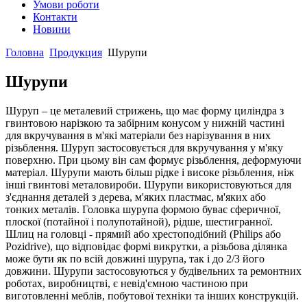
Умови роботи
Контакти
Новини
Головна
Продукция
Шурупи
Шурупи
Шуруп – це металевий стрижень, що має форму циліндра з
гвинтовою нарізкою та забірним конусом у нижній частині
для вкручування в м'які матеріали без нарізування в них
різьблення. Шуруп застосовується для вкручування у м'яку
поверхню. При цьому він сам формує різьблення, деформуючи
матеріал. Шурупи мають більш рідке і високе різьблення, ніж
інші гвинтові металовироби. Шурупи використовуються для
з'єднання деталей з дерева, м'яких пластмас, м'яких або
тонких металів. Головка шурупа формою буває сферичної,
плоскої (потайної і полупотайной), рідше, шестигранної.
Шлиц на головці - прямий або хрестоподібний (Philips або
Pozidrive), що відповідає формі викрутки, а різьбова ділянка
може бути як по всій довжині шурупа, так і до 2/3 його
довжини. Шурупи застосовуються у будівельних та ремонтних
роботах, виробництві, є невід'ємною частиною при
виготовленні меблів, побутової техніки та інших конструкцій.