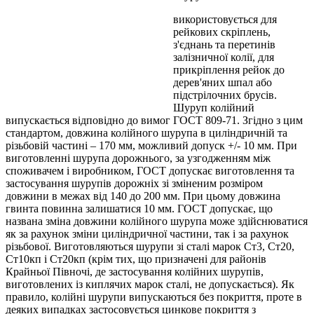
використовується для
рейкових скріплень,
з'єднань та перетинів
залізничної колії, для
прикріплення рейок до
дерев'яних шпал або
підстрілочних брусів.
Шуруп колійний
випускається відповідно до вимог ГОСТ 809-71. Згідно з цим
стандартом, довжина колійного шурупа в циліндричній та
різьбовій частині – 170 мм, можливий допуск +/- 10 мм. При
виготовленні шурупа дорожнього, за узгодженням між
споживачем і виробником, ГОСТ допускає виготовлення та
застосування шурупів дорожніх зі зміненим розміром
довжини в межах від 140 до 200 мм. При цьому довжина
гвинта повинна залишатися 10 мм. ГОСТ допускає, що
названа зміна довжини колійного шурупа може здійснюватися
як за рахунок зміни циліндричної частини, так і за рахунок
різьбової. Виготовляються шурупи зі сталі марок Ст3, Ст20,
Ст10кп і Ст20кп (крім тих, що призначені для районів
Крайньої Півночі, де застосування колійних шурупів,
виготовлених із киплячих марок сталі, не допускається). Як
правило, колійні шурупи випускаються без покриття, проте в
деяких випадках застосовується цинкове покриття з